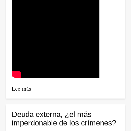
Lee más
sobre
Petro:
“Si
nos
Deuda externa, ¿el más
aislamos,
imperdonable de los crímenes?
nos