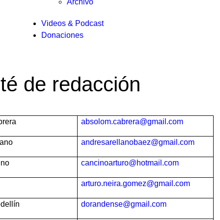
Archivo
Videos & Podcast
Donaciones
es
té de redacción
brera
absolom.cabrera@gmail.com
lano
andresarellanobaez@gmail.com
ación
ino
cancinoarturo@hotmail.com
arturo.neira.gomez@gmail.com
dellín
dorandense@gmail.com