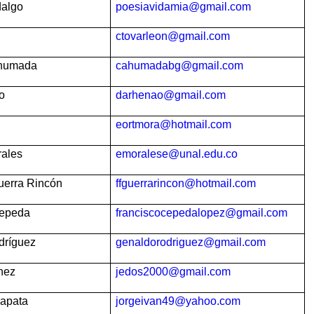
dalgo
poesiavidamia@gmail.com
ctovarleon@gmail.com
Ahumada
cahumadabg@gmail.com
o
darhenao@gmail.com
eortmora@hotmail.com
rales
emoralese@unal.edu.co
uerra Rincón
ffguerrarincon@hotmail.com
Cepeda
franciscocepedalopez@gmail.com
dríguez
genaldorodriguez@gmail.com
hez
jedos2000@gmail.com
Zapata
jorgeivan49@yahoo.com