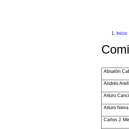
You
Enlac
Inicio
are
de
Comi
here:
ayuda
a
Absalón Ca
la
Andrés Arel
naveg
Arturo Canc
Arturo Neira
Carlos J. Me