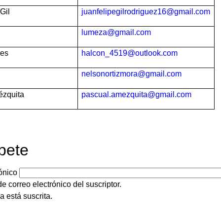
Gil
juanfelipegilrodriguez16@gmail.com
lumeza@gmail.com
res
halcon_4519@outlook.com
z
nelsonortizmora@gmail.com
ézquita
pascual.amezquita@gmail.com
bete
ónico
e correo electrónico del suscriptor.
a está suscrita.