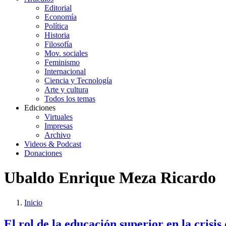
Editorial
Economía
Política
Historia
Filosofía
Mov. sociales
Feminismo
Internacional
Ciencia y Tecnología
Arte y cultura
Todos los temas
Ediciones
Virtuales
Impresas
Archivo
Videos & Podcast
Donaciones
Ubaldo Enrique Meza Ricardo
Inicio
You
Enlaces
El rol de la educación superior en la crisis
are