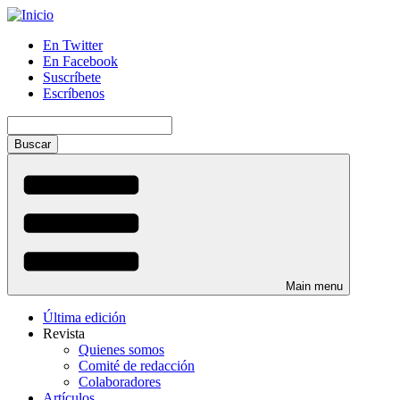
Pasar
al
En Twitter
contenido
En Facebook
Menú
principal
Suscríbete
auxiliar
Escríbenos
Buscar
Main menu
Última edición
Revista
Quienes somos
Comité de redacción
Colaboradores
Artículos