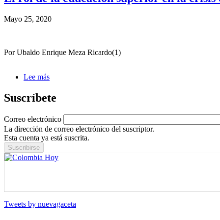
de
here:
ayuda
Mayo 25, 2020
a
la
Por Ubaldo Enrique Meza Ricardo(1)
navegación
Lee más
sobre
El
rol
Suscríbete
de
la
Correo electrónico
educación
La dirección de correo electrónico del suscriptor.
superior
Esta cuenta ya está suscrita.
en
la
crisis
del
coronavirus
y
el
urgente
Tweets by nuevagaceta
apoyo
estatal.