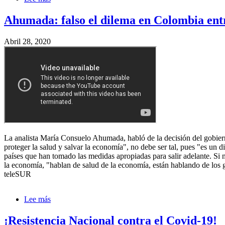
Paraguay:
Aulas
Ahumada: falso el dilema en Colombia entr
vacías
hasta
Abril 28, 2020
Diciembre.
La analista María Consuelo Ahumada, habló de la decisión del gobier
proteger la salud y salvar la economía", no debe ser tal, pues "es un d
países que han tomado las medidas apropiadas para salir adelante. Si n
la economía, "hablan de salud de la economía, están hablando de los g
teleSUR
Lee más
sobre
Ahumada:
falso
¡Resistencia Nacional contra el Covid-19!