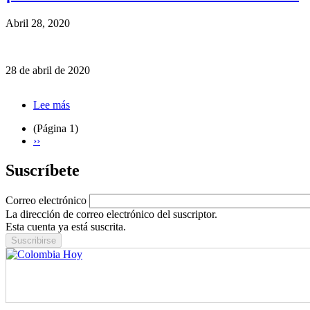
el
dilema
Abril 28, 2020
en
Colombia
entre
salvar
28 de abril de 2020
la
salud
o
Lee más
sobre
economía.
¡Resistencia
(Página 1)
Nacional
Siguiente
››
contra
Paginación
página
el
Suscríbete
Covid-
19!
Correo electrónico
La dirección de correo electrónico del suscriptor.
Esta cuenta ya está suscrita.