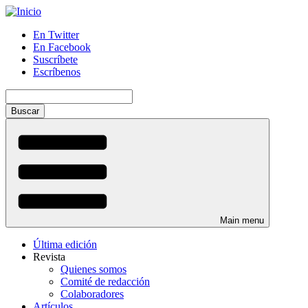
Pasar
al
En Twitter
contenido
En Facebook
Menú
principal
Suscríbete
auxiliar
Escríbenos
Buscar
Main menu
Última edición
Revista
Quienes somos
Comité de redacción
Colaboradores
Artículos