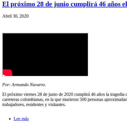
de
El próximo 28 de junio cumplirá 46 años e
here:
ayuda
a
Abril 30, 2020
la
navegación
Por: Armando Navarro.
El próximo viernes 28 de junio de 2020 cumplirá 46 años la tragedia
carreteras colombianas, en la que murieron 500 personas aproximadam
trabajadores, residentes y visitantes.
Lee más
sobre
El