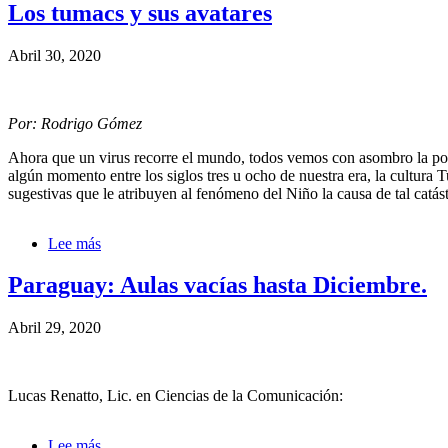
próximo
Los tumacs y sus avatares
28
de
Abril 30, 2020
junio
cumplirá
46
años
Por: Rodrigo Gómez
el
“Poema
Ahora que un virus recorre el mundo, todos vemos con asombro la posi
Llanero”
algún momento entre los siglos tres u ocho de nuestra era, la cultura 
y
sugestivas que le atribuyen al fenómeno del Niño la causa de tal catást
la
tragedia
de
Lee más
sobre
“Quebrada
Los
Blanca”
tumacs
Paraguay: Aulas vacías hasta Diciembre.
Vía
y
Villavicencio.
sus
Abril 29, 2020
avatares
Lucas Renatto, Lic. en Ciencias de la Comunicación:
Lee más
sobre