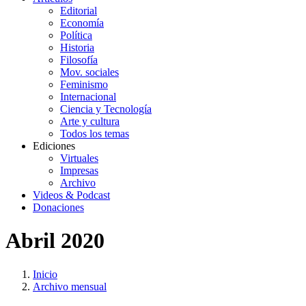
Editorial
Economía
Política
Historia
Filosofía
Mov. sociales
Feminismo
Internacional
Ciencia y Tecnología
Arte y cultura
Todos los temas
Ediciones
Virtuales
Impresas
Archivo
Videos & Podcast
Donaciones
Abril 2020
Inicio
Archivo mensual
You
Enlaces
are