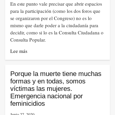
En este punto vale precisar que abrir espacios
reelección
para la participación (como los dos foros que
de
se organizaron por el Congreso) no es lo
Trump
mismo que darle poder a la ciudadanía para
decidir, como si lo es la Consulta Ciudadana o
Consulta Popular.
Lee más
sobre
La
región
metropolitana
Porque la muerte tiene muchas
Bogotá-
formas y en todas, somos
Cundinamarca
víctimas las mujeres.
Emergencia nacional por
feminicidios
Junio 27, 2020