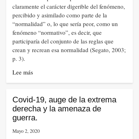
claramente el carácter digerible del fenómeno,
percibido y asimilado como parte de la
“normalidad” o, lo que sería peor, como un
fenómeno “normativo”, es decir, que
participaría del conjunto de las reglas que
crean y recrean esa normalidad (Segato, 2003;
p. 3).
Lee más
sobre
Porque
la
muerte
Covid-19, auge de la extrema
tiene
derecha y la amenaza de
muchas
guerra.
formas
Mayo 2, 2020
y