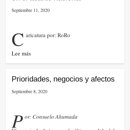
la
Septiembre 11, 2020
protesta
social,
la
C
aricatura por: RoRo
unidad
y
el
Lee más
sobre
cambio
Los
en
efectos
Colombia.
del
Prioridades, negocios y afectos
castrochavismo
Septiembre 8, 2020
en
el
talante
P
or: Consuelo Ahumada
nacional