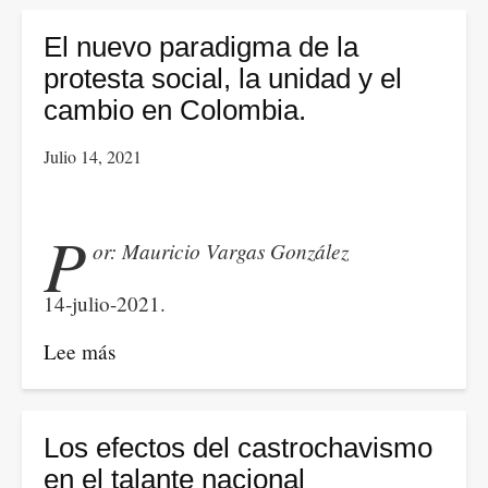
“Si
nos
El nuevo paradigma de la
aislamos,
protesta social, la unidad y el
nos
cambio en Colombia.
tumban”
Julio 14, 2021
P
or: Mauricio Vargas González
14-julio-2021.
Lee más
sobre
El
nuevo
paradigma
Los efectos del castrochavismo
de
en el talante nacional