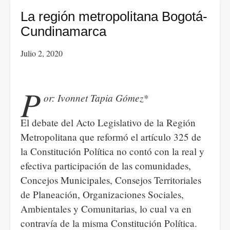
de
La región metropolitana Bogotá-
AMLO
Cundinamarca
a
Julio 2, 2020
Estados
Unidos:
sometimiento
P
or: Ivonnet Tapia Gómez*
político,
protección
El debate del Acto Legislativo de la Región
de
Metropolitana que reformó el artículo 325 de
los
la Constitución Política no contó con la real y
intereses
efectiva participación de las comunidades,
económicos
Concejos Municipales, Consejos Territoriales
y
de Planeación, Organizaciones Sociales,
apoyo
Ambientales y Comunitarias, lo cual va en
a
contravía de la misma Constitución Política.
la