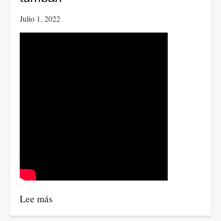
Julio 1, 2022
Lee más
sobre
Petro: