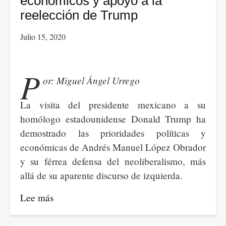
económicos y apoyo a la
reelección de Trump
Julio 15, 2020
P
or: Miguel Ángel Urrego
La visita del presidente mexicano a su
homólogo estadounidense Donald Trump ha
demostrado las prioridades políticas y
económicas de Andrés Manuel López Obrador
y su férrea defensa del neoliberalismo, más
allá de su aparente discurso de izquierda.
Lee más
sobre
La
visita