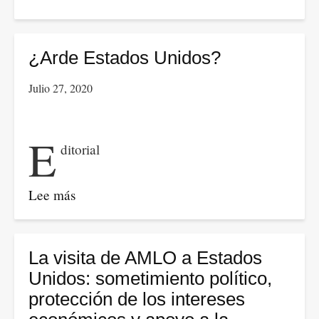
Lecciones
de
la
¿Arde Estados Unidos?
desobediencia
Julio 27, 2020
civil.
E
ditorial
Lee más
sobre
¿Arde
Estados
Unidos?
La visita de AMLO a Estados
Unidos: sometimiento político,
protección de los intereses