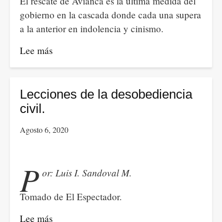
El rescate de Avianca es la última medida del
gobierno en la cascada donde cada una supera
a la anterior en indolencia y cinismo.
Lee más
sobre
Prioridades,
negocios
y
Lecciones de la desobediencia
afectos
civil.
Agosto 6, 2020
P
or: Luis I. Sandoval M.
Tomado de El Espectador.
Lee más
sobre