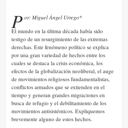
en
todas,
P
or: Miguel Ángel Urrego*
somos
víctimas
El mundo en la última década había sido
las
testigo de un resurgimiento de las extremas
mujeres.
derechas. Este fenómeno político se explica
Emergencia
por una gran variedad de hechos entre los
nacional
cuales se destaca la crisis económica, los
por
efectos de la globalización neoliberal, el auge
feminicidios
de movimientos religiosos fundamentalistas,
conflictos armados que se extienden en el
tiempo y generan grandes migraciones en
busca de refugio y el debilitamiento de los
movimientos antisistémicos. Expliquemos
brevemente alguno de estos hechos.