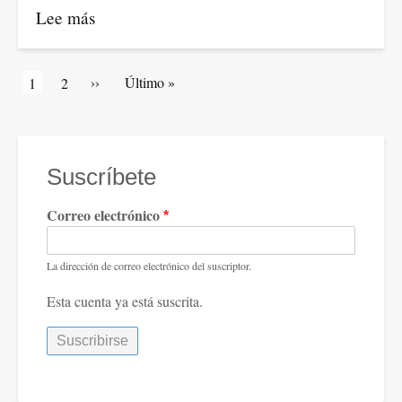
Lee más
sobre
Ha
llegado
Paginación
Siguiente
››
Última
Último »
Página
1
Artículos
2
el
página
página
actual
de
momento
portada
de
una
Suscríbete
nueva
Correo electrónico
movilización
mundial
en
La dirección de correo electrónico del suscriptor.
favor
Esta cuenta ya está suscrita.
de
la
paz
y