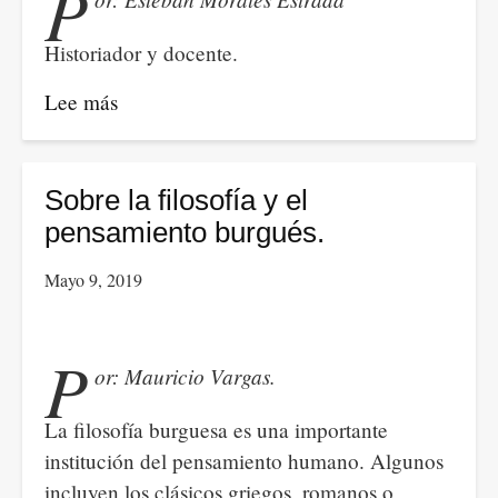
P
Historiador y docente.
Lee más
sobre
Pensamiento
Negativo,
Marcuse
Sobre la filosofía y el
y
pensamiento burgués.
el
Mayo 9, 2019
Magisterio
Colombiano.
Una
P
or: Mauricio Vargas.
tentativa
unificadora
La filosofía burguesa es una importante
institución del pensamiento humano. Algunos
incluyen los clásicos griegos, romanos o