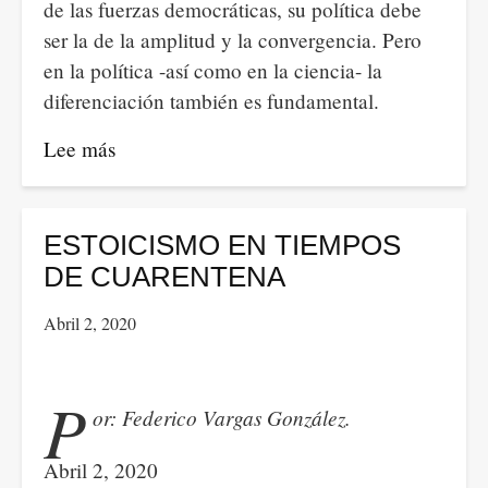
de las fuerzas democráticas, su política debe
ser la de la amplitud y la convergencia. Pero
en la política -así como en la ciencia- la
diferenciación también es fundamental.
Lee más
sobre
La
cognición
científica,
ESTOICISMO EN TIEMPOS
la
DE CUARENTENA
lógica
Abril 2, 2020
científica
hegeliana
y
P
or: Federico Vargas González.
el
materialismo
Abril 2, 2020
dialéctico.