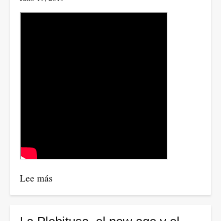
Lee más
sobre
BBC
Extra
|