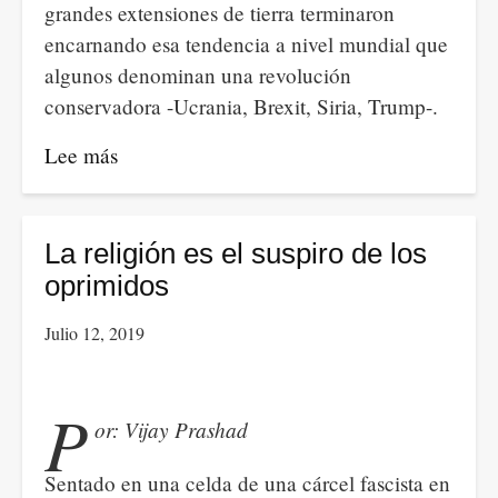
grandes extensiones de tierra terminaron
encarnando esa tendencia a nivel mundial que
algunos denominan una revolución
conservadora -Ucrania, Brexit, Siria, Trump-.
Lee más
sobre
La
Plebitusa,
el
La religión es el suspiro de los
new
oprimidos
age
Julio 12, 2019
y
el
buen
P
or: Vijay Prashad
materialismo
dialéctico.
Sentado en una celda de una cárcel fascista en