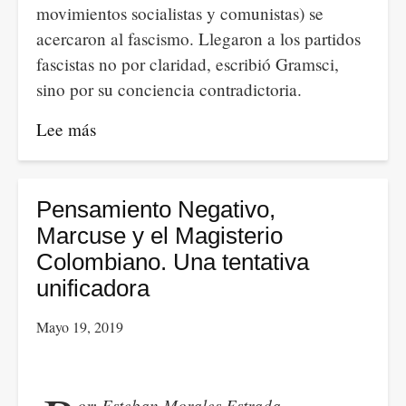
movimientos socialistas y comunistas) se
acercaron al fascismo. Llegaron a los partidos
fascistas no por claridad, escribió Gramsci,
sino por su conciencia contradictoria.
Lee más
sobre
La
religión
es
Pensamiento Negativo,
el
Marcuse y el Magisterio
suspiro
Colombiano. Una tentativa
de
unificadora
los
Mayo 19, 2019
oprimidos
or: Esteban Morales Estrada