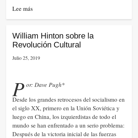
Sobre
Lee más
sobre
el
ESTOICISMO
trabajo
EN
de
TIEMPOS
William Hinton sobre la
Lenin:
DE
Revolución Cultural
Resumen
CUARENTENA
Julio 25, 2019
de
la
Ciencia
P
or: Dave Pugh*
de
la
Desde los grandes retrocesos del socialismo en
Lógica
el siglo XX, primero en la Unión Soviética y
de
luego en China, los izquierdistas de todo el
Hegel.
mundo se han enfrentado a un serio problema:
Primera
Después de la victoria inicial de las fuerzas
entrega.