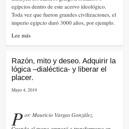
egipcios dentro de este acervo ideológico.
Toda vez que fueron grandes civilizaciones, el
imperio egipcio duró 3000 años, por ejemplo.
Lee más
sobre
Sobre
la
filosofía
Razón, mito y deseo. Adquirir la
y
lógica –dialéctica- y liberar el
el
placer.
pensamiento
Mayo 4, 2019
burgués.
P
or: Mauricio Vargas González.
Cuando el mono empezó a transformarse en