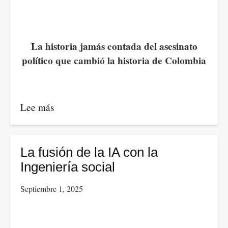
La historia jamás contada del asesinato
político que cambió la historia de Colombia
Lee más
sobre
Érase
una
vez
La fusión de la IA con la
un
Ingeniería social
Patriota
Septiembre 1, 2025