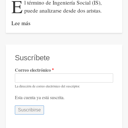
E
l término de Ingeniería Social (IS),
puede analizarse desde dos aristas.
Lee más
sobre
La
fusión
de
la
Suscríbete
IA
Correo electrónico
con
la
Ingeniería
La dirección de correo electrónico del suscriptor.
social
Esta cuenta ya está suscrita.