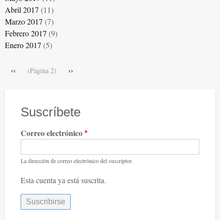
Abril 2017
(11)
Marzo 2017
(7)
Febrero 2017
(9)
Enero 2017
(5)
Paginación
Página
‹‹
Siguiente
››
(Página 2)
anterior
página
Suscríbete
Correo electrónico
La dirección de correo electrónico del suscriptor.
Esta cuenta ya está suscrita.