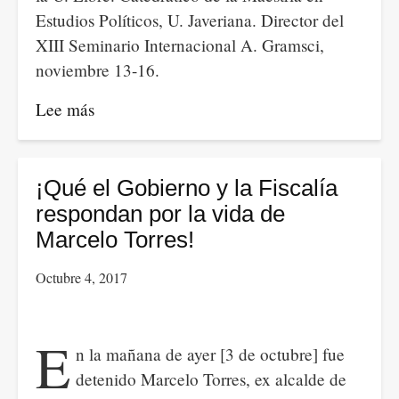
Estudios Políticos, U. Javeriana. Director del
XIII Seminario Internacional A. Gramsci,
noviembre 13-16.
Lee más
sobre
LA
OTRA
UNIVERSIDAD
¡Qué el Gobierno y la Fiscalía
EN
respondan por la vida de
PIE
Marcelo Torres!
DE
Octubre 4, 2017
LUCHA.
150
AÑOS.
E
n la mañana de ayer [3 de octubre] fue
ALZANDO
detenido Marcelo Torres, ex alcalde de
LA