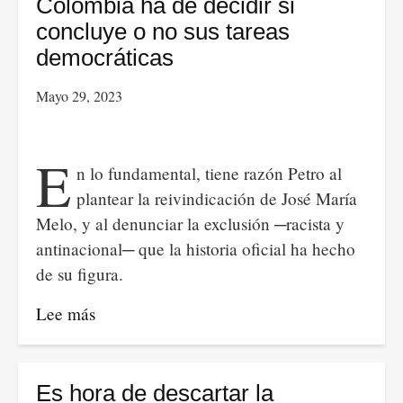
Colombia ha de decidir si
concluye o no sus tareas
democráticas
Mayo 29, 2023
E
n lo fundamental, tiene razón Petro al
plantear la reivindicación de José María
Melo, y al denunciar la exclusión ─racista y
antinacional─ que la historia oficial ha hecho
de su figura.
Lee más
sobre
Colombia
ha
de
Es hora de descartar la