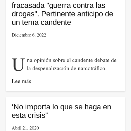
decidir
fracasada "guerra contra las
si
drogas". Pertinente anticipo de
concluye
un tema candente
o
Diciembre 6, 2022
no
sus
tareas
U
na opinión sobre el candente debate de
democráticas
la despenalización de narcotráfico.
Lee más
sobre
Es
hora
de
‘No importa lo que se haga en
descartar
esta crisis”
la
Abril 21, 2020
fracasada