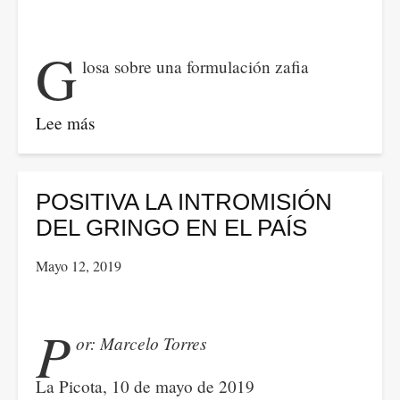
"guerra
contra
G
losa sobre una formulación zafia
las
drogas".
Pertinente
Lee más
sobre
anticipo
‘No
de
importa
un
lo
POSITIVA LA INTROMISIÓN
tema
que
DEL GRINGO EN EL PAÍS
candente
se
Mayo 12, 2019
haga
en
esta
P
or: Marcelo Torres
crisis”
La Picota, 10 de mayo de 2019