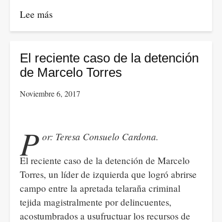
Lee más
sobre
POSITIVA
LA
INTROMISIÓN
El reciente caso de la detención
DEL
de Marcelo Torres
GRINGO
Noviembre 6, 2017
EN
EL
PAÍS
P
or: Teresa Consuelo Cardona.
El reciente caso de la detención de Marcelo
Torres, un líder de izquierda que logró abrirse
campo entre la apretada telaraña criminal
tejida magistralmente por delincuentes,
acostumbrados a usufructuar los recursos de