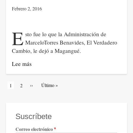
pueblo.
Febrero 2, 2016
E
sto fue lo que la Administración de
MarceloTorres Benavides, El Verdadero
Cambio, le dejó a Magangué.
Lee más
sobre
7
logros
Paginación
Siguiente
››
Última
Último »
Página
1
Artículos
2
perdurables
página
página
actual
de
de
portada
la
administración
Suscríbete
de
Correo electrónico
Marcelo