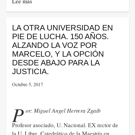
Lee más
sobre
El
reciente
caso
LA OTRA UNIVERSIDAD EN
de
PIE DE LUCHA. 150 AÑOS.
la
ALZANDO LA VOZ POR
detención
MARCELO, Y LA OPCIÓN
de
DESDE ABAJO PARA LA
Marcelo
JUSTICIA.
Torres
Octubre 5, 2017
P
or: Miguel Angel Herrera Zgaib
Profesor asociado, U. Nacional. EX rector de
la U. Libre. Catedrático de la Maestría en