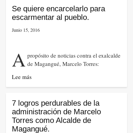
Magangué
Se quiere encarcelarlo para
denuncia
escarmentar al pueblo.
'poderes
Junio 15, 2016
oscuros'
tras
proceso
A
propósito de noticias contra el exalcalde
penal.
de Magangué, Marcelo Torres:
Lee más
sobre
Se
quiere
encarcelarlo
7 logros perdurables de la
para
administración de Marcelo
escarmentar
Torres como Alcalde de
al
Magangué.