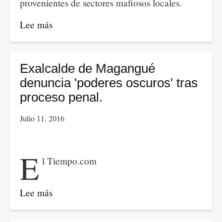
provenientes de sectores mafiosos locales.
Lee más
sobre
¡Qué
el
Gobierno
Exalcalde de Magangué
y
denuncia 'poderes oscuros' tras
la
proceso penal.
Fiscalía
Julio 11, 2016
respondan
por
la
E
l Tiempo.com
vida
de
Marcelo
Lee más
sobre
Torres!
Exalcalde
de