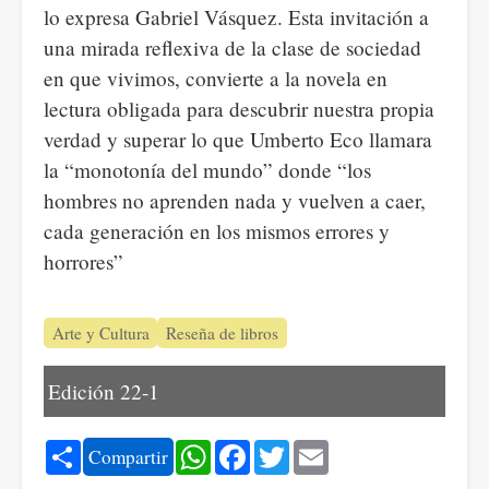
lo expresa Gabriel Vásquez. Esta invitación a
una mirada reflexiva de la clase de sociedad
en que vivimos, convierte a la novela en
lectura obligada para descubrir nuestra propia
verdad y superar lo que Umberto Eco llamara
la “monotonía del mundo” donde “los
hombres no aprenden nada y vuelven a caer,
cada generación en los mismos errores y
horrores”
Arte y Cultura
Reseña de libros
Edición 22-1
Share
WhatsApp
Facebook
Twitter
Email
Compartir