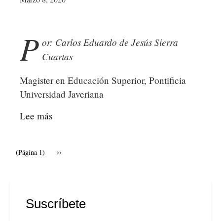
Y
LA
NO-
P
or: Carlos Eduardo de Jesús Sierra
VIOLENCIA
Cuartas
PARA
LA
Magister en Educación Superior, Pontificia
EMANCIPACIÓN
Universidad Javeriana
Lee más
sobre
DE
ZONAS
Paginación
Siguiente
››
(Página 1)
DE
página
INTELIGENCIA
EN
COLOMBIA:
Suscríbete
¿EN