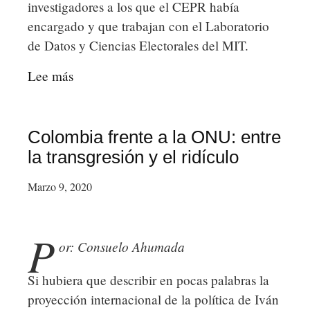
investigadores a los que el CEPR había
encargado y que trabajan con el Laboratorio
de Datos y Ciencias Electorales del MIT.
Lee más
sobre
Un
nuevo
informe
Colombia frente a la ONU: entre
de
la transgresión y el ridículo
la
Marzo 9, 2020
CEPR
muestra
que
P
or: Consuelo Ahumada
la
OEA
Si hubiera que describir en pocas palabras la
"tergiversó
proyección internacional de la política de Iván
datos