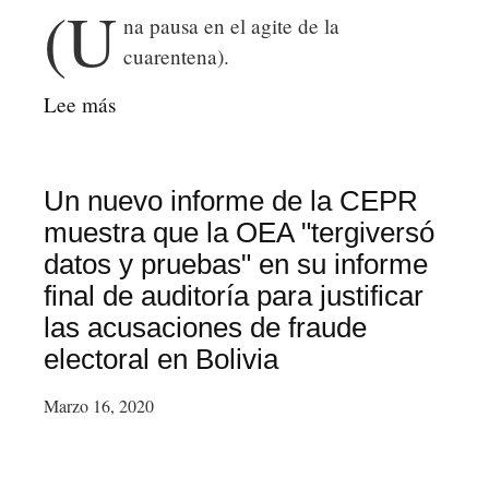
(U
na pausa en el agite de la
cuarentena).
Lee más
sobre
PARA
USAR
BIEN
Un nuevo informe de la CEPR
EL
muestra que la OEA "tergiversó
TIEMPO
datos y pruebas" en su informe
EN
final de auditoría para justificar
LA
las acusaciones de fraude
EMERGENCIA
electoral en Bolivia
Marzo 16, 2020