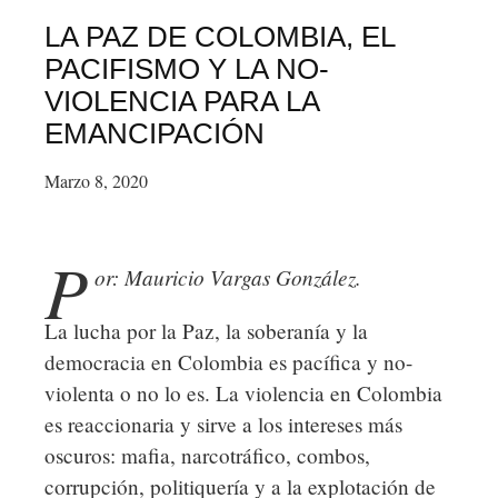
frente
Bolivia
a
LA PAZ DE COLOMBIA, EL
la
PACIFISMO Y LA NO-
ONU:
VIOLENCIA PARA LA
entre
EMANCIPACIÓN
la
Marzo 8, 2020
transgresión
y
el
P
or: Mauricio Vargas González.
ridículo
La lucha por la Paz, la soberanía y la
democracia en Colombia es pacífica y no-
violenta o no lo es. La violencia en Colombia
es reaccionaria y sirve a los intereses más
oscuros: mafia, narcotráfico, combos,
corrupción, politiquería y a la explotación de