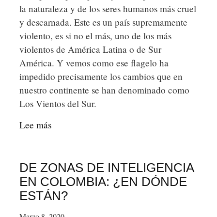
la naturaleza y de los seres humanos más cruel
y descarnada. Este es un país supremamente
violento, es si no el más, uno de los más
violentos de América Latina o de Sur
América. Y vemos como ese flagelo ha
impedido precisamente los cambios que en
nuestro continente se han denominado como
Los Vientos del Sur.
Lee más
sobre
LA
PAZ
DE
DE ZONAS DE INTELIGENCIA
COLOMBIA,
EN COLOMBIA: ¿EN DÓNDE
EL
ESTÁN?
PACIFISMO
Marzo 8, 2020