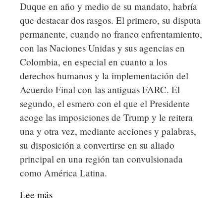
Duque en año y medio de su mandato, habría
y
que destacar dos rasgos. El primero, su disputa
pruebas"
permanente, cuando no franco enfrentamiento,
en
con las Naciones Unidas y sus agencias en
su
Colombia, en especial en cuanto a los
informe
derechos humanos y la implementación del
final
Acuerdo Final con las antiguas FARC. El
de
segundo, el esmero con el que el Presidente
auditoría
acoge las imposiciones de Trump y le reitera
para
una y otra vez, mediante acciones y palabras,
justificar
su disposición a convertirse en su aliado
las
principal en una región tan convulsionada
acusaciones
como América Latina.
de
fraude
Lee más
sobre
electoral
Colombia
en