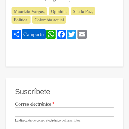
Mauricio Vargas
Opinión
Sí a la Paz
Política
Colombia actual
Share
WhatsApp
Facebook
Twitter
Email
Compartir
Suscríbete
Correo electrónico
La dirección de correo electrónico del suscriptor.