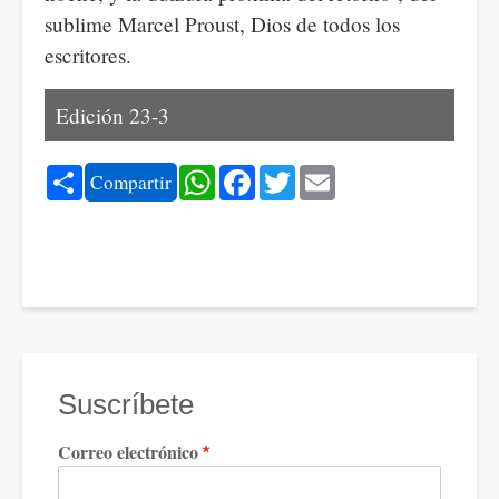
sublime Marcel Proust, Dios de todos los
escritores.
Edición 23-3
Share
WhatsApp
Facebook
Twitter
Email
Compartir
Suscríbete
Correo electrónico