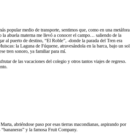
l más popular medio de transporte, sentimos que, como en una metáfora
do la abuela materna me llevó a conocer el campo… saliendo de la
ar al puerto de destino, “El Roble”, -donde la parada del Tren era
s Muiscas: la Laguna de Fúquene, atravesándola en la barca, bajo un sol
se tren sonoro, ya familiar para mí.
rutar de las vacaciones del colegio y otros tantos viajes de regreso.
ento.
ta Marta, abriéndose paso por esas tierras macondianas, aspirando por
 las “bananeras” y la famosa Fruit Company.