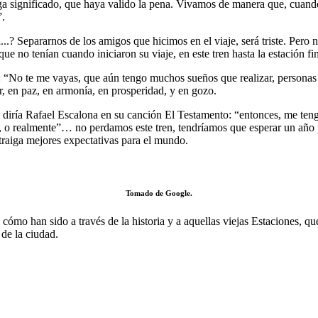
ga significado, que haya valido la pena. Vivamos de manera que, cuand
”.
...? Separarnos de los amigos que hicimos en el viaje, será triste. Per
ue no tenían cuando iniciaron su viaje, en este tren hasta la estación fin
a: “No te me vayas, que aún tengo muchos sueños que realizar, personas 
, en paz, en armonía, en prosperidad, y en gozo.
o diría Rafael Escalona en su canción El Testamento: “entonces, me tengo
ca, o realmente”… no perdamos este tren, tendríamos que esperar un año 
 traiga mejores expectativas para el mundo.
Tomado de Google.
ómo han sido a través de la historia y a aquellas viejas Estaciones, q
 de la ciudad.