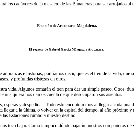
levará los cadáveres de la masacre de las Bananeras para ser arrojados al 
Estación de Aracataca- Magdalena.
El regreso de Gabriel García Márquez a Aracataca.
 añoranzas e historias, podríamos decir, que es el tren de la vida, que s
sos, y profundas tristezas en otros.
estra vida. Algunos tomarán el tren para dar un simple paseo. Otros, du
que ni siquiera nos damos cuenta de que desocuparon sus asientos.
stezas, esperas y despedidas. Todo esto encontraremos al llegar a cada un
a llegar a la última, o volver en la espiral del tiempo, al año próximo
de las Estaciones rumbo a nuestro destino.
nos toca bajar. Como tampoco dónde bajarán nuestros compañeros de viaj