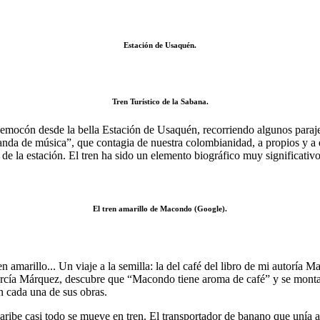
Estación de Usaquén.
Tren Turístico de la Sabana.
emocón desde la bella Estación de Usaquén, recorriendo algunos paraje
“Banda de música”, que contagia de nuestra colombianidad, a propios y 
de la estación. El tren ha sido un elemento biográfico muy significativo
El tren amarillo de Macondo (Google).
ren amarillo... Un viaje a la semilla: la del café del libro de mi autorí
García Márquez, descubre que “Macondo tiene aroma de café” y se monta 
n cada una de sus obras.
del Caribe casi todo se mueve en tren. El transportador de banano que un