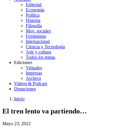
Editorial
Economía
Política
Historia
Filosofía
Mov. sociales
Feminismo
Internacional
Ciencia y Tecnología
Arte y cultura
Todos los temas
Ediciones
Virtuales
Impresas
Archivo
Videos & Podcast
Donaciones
Inicio
You
Enlaces
El tren lento va partiendo…
are
de
here:
ayuda
Mayo 23, 2022
a