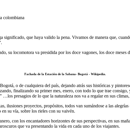
ura colombiana
ga significado, que haya valido la pena. Vivamos de manera que, cuand
”.
endo, su locomotora va presidida por los doce vagones, los doce meses 
Fachada de la Estación de la Sabana- Bogotá - Wikipedia.
ogotá, o de cualquiera del país, dejando atrás sus históricas y pintoresc
nzando, finalizando su primer mes, enero, con todo lo que trae consigo, 
s” …los presagios de lo que la naturaleza nos va a regalar en sus climas
nzas, ilusiones proyectos, propósitos, todos van sumándose a las alegría
en su vía, sobre los rieles con su vaivén.
abanero, con los encantadores horizontes de sus perspectivas, en sus maña
claroscuros que va presentando la vida en cada uno de los viajantes.