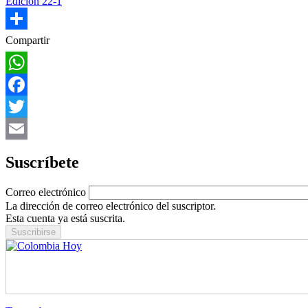
Edición 22-1
Share
Compartir
WhatsApp
Facebook
Twitter
Email
Suscríbete
Correo electrónico
La dirección de correo electrónico del suscriptor.
Esta cuenta ya está suscrita.