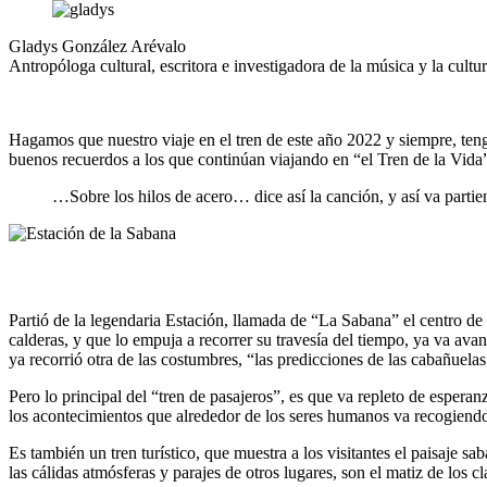
la
Gladys González Arévalo
navegación
Antropóloga cultural, escritora e investigadora de la música y la cult
Hagamos que nuestro viaje en el tren de este año 2022 y siempre, ten
buenos recuerdos a los que continúan viajando en “el Tren de la Vida
…Sobre los hilos de acero… dice así la canción, y así va parti
Partió de la legendaria Estación, llamada de “La Sabana” el centro de B
calderas, y que lo empuja a recorrer su travesía del tiempo, ya va ava
ya recorrió otra de las costumbres, “las predicciones de las cabañuela
Pero lo principal del “tren de pasajeros”, es que va repleto de espera
los acontecimientos que alrededor de los seres humanos va recogiendo 
Es también un tren turístico, que muestra a los visitantes el paisaje s
las cálidas atmósferas y parajes de otros lugares, son el matiz de los 