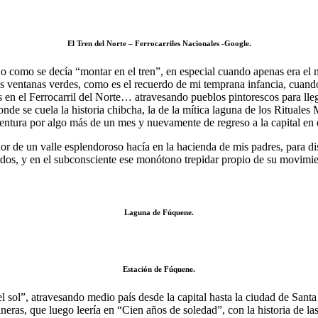
El Tren del Norte – Ferrocarriles Nacionales -Google.
, o como se decía “montar en el tren”, en especial cuando apenas era e
us ventanas verdes, como es el recuerdo de mi temprana infancia, cuan
 en el Ferrocarril del Norte… atravesando pueblos pintorescos para lleg
onde se cuela la historia chibcha, la de la mítica laguna de los Rituale
aventura por algo más de un mes y nuevamente de regreso a la capital en e
or de un valle esplendoroso hacía en la hacienda de mis padres, para disf
erdos, y en el subconsciente ese monótono trepidar propio de su movimi
Laguna de Fúquene.
Estación de Fúquene.
del sol”, atravesando medio país desde la capital hasta la ciudad de San
lataneras, que luego leería en “Cien años de soledad”, con la historia de