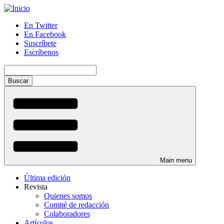
Pasar
al
En Twitter
contenido
En Facebook
Menú
principal
Suscríbete
auxiliar
Escríbenos
Buscar
Main menu
Última edición
Revista
Quienes somos
Comité de redacción
Colaboradores
Artículos