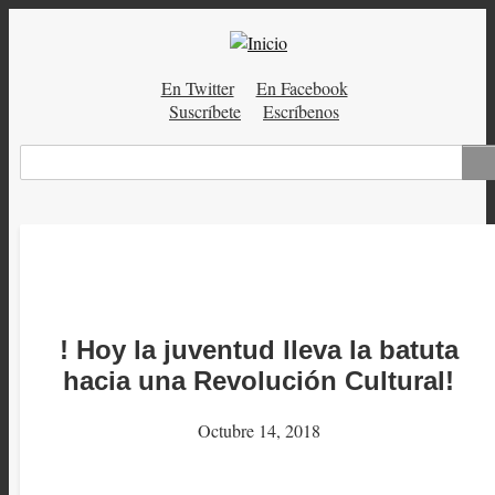
Pasar
al
contenido
En Twitter
En Facebook
principal
Menú
Suscríbete
Escríbenos
auxiliar
Buscar
! Hoy la juventud lleva la batuta
hacia una Revolución Cultural!
Octubre 14, 2018