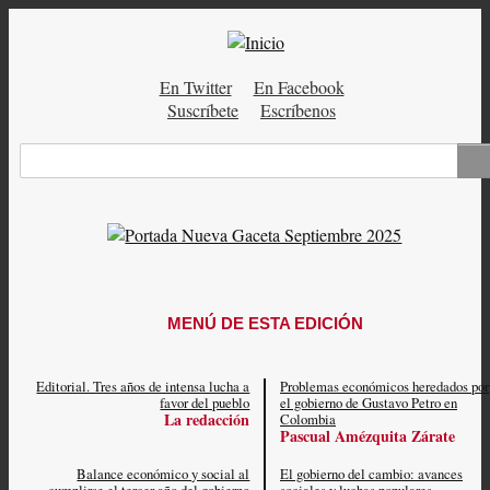
Pasar
al
contenido
En Twitter
En Facebook
principal
Menú
Suscríbete
Escríbenos
auxiliar
Buscar
MENÚ DE ESTA EDICIÓN
Editorial. Tres años de intensa lucha a
Problemas económicos heredados por
favor del pueblo
el gobierno de Gustavo Petro en
La redacción
Colombia
Pascual Amézquita Zárate
Balance económico y social al
El gobierno del cambio: avances
cumplirse el tercer año del gobierno
sociales y luchas populares