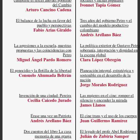
Ivonnet Tapia Gómez
del Cambio
Arturo Cancino Cadena
El balance de la lucha en favor del
Tres años del gobierno Petro y el
pueblo y perspectivas
cambio del modelo productivo
Fabio Arias Giraldo
colombiano
Andrés Arellano Báez
La agresiones a la escuela, nuestras
La política exterior de Gustavo Petro
propuestas y las coincidencias con
soberanía, integración y dignidad en
Petro
la escena global
Miguel Ángel Pardo Romero
Clara López Obregón
El genocidio y la flotilla de la libertad
Planeación integral, estratégica y
Consuelo Ahumada Beltrán
sostenible en el desarrollo de la
nación
Jorge Morales Rodríguez
Invención de una ciudad: Pereira
Las mujeres en el cine: romper el
Cecilia Caicedo Jurado
silencio y encender la mirada
James Llanos
Érase una vez un Patriota
El cine trans y el uso de los cuerpos
Andrés Arellano Báez
Juan Guillermo Ramírez
Dos cuentos del libro La casa
El legado del profe Abel Rodríguez
Julián de Zubiría Samper
memoria de una granja