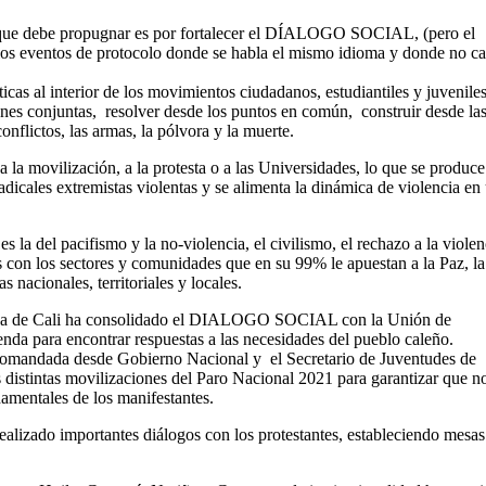
 lo que debe propugnar es por fortalecer el DÍALOGO SOCIAL, (pero el
o los eventos de protocolo donde se habla el mismo idioma y donde no c
ticas al interior de los movimientos ciudadanos, estudiantiles y juvenile
iones conjuntas, resolver desde los puntos en común, construir desde la
onflictos, las armas, la pólvora y la muerte.
 la movilización, a la protesta o a las Universidades, lo que se produce
dicales extremistas violentas y se alimenta la dinámica de violencia en
la del pacifismo y la no-violencia, el civilismo, el rechazo a la violen
 con los sectores y comunidades que en su 99% le apuestan a la Paz, la
 nacionales, territoriales y locales.
spina de Cali ha consolidado el DIALOGO SOCIAL con la Unión de
genda para encontrar respuestas a las necesidades del pueblo caleño.
 comandada desde Gobierno Nacional y el Secretario de Juventudes de
distintas movilizaciones del Paro Nacional 2021 para garantizar que n
damentales de los manifestantes.
alizado importantes diálogos con los protestantes, estableciendo mesas