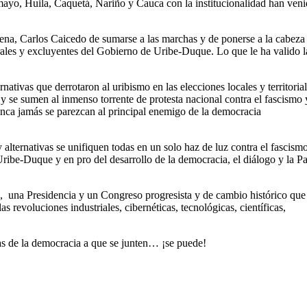
mayo, Huila, Caquetá, Nariño y Cauca con la institucionalidad han ven
na, Carlos Caicedo de sumarse a las marchas y de ponerse a la cabeza
erales y excluyentes del Gobierno de Uribe-Duque. Lo que le ha valido l
nativas que derrotaron al uribismo en las elecciones locales y territoria
 se sumen al inmenso torrente de protesta nacional contra el fascismo 
ca jamás se parezcan al principal enemigo de la democracia
alternativas se unifiquen todas en un solo haz de luz contra el fascismo
ribe-Duque y en pro del desarrollo de la democracia, el diálogo y la P
o, una Presidencia y un Congreso progresista y de cambio histórico que
as revoluciones industriales, cibernéticas, tecnológicas, científicas,
as de la democracia a que se junten… ¡se puede!