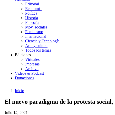
Editorial
Economía
Política
Historia
Filosofía
Mov. sociales
Feminismo
Internacional
Ciencia y Tecnología
Arte y cultura
Todos los temas
Ediciones
Virtuales
Impresas
Archivo
Videos & Podcast
Donaciones
Inicio
You
Enlaces
El nuevo paradigma de la protesta social,
are
de
here:
ayuda
Julio 14, 2021