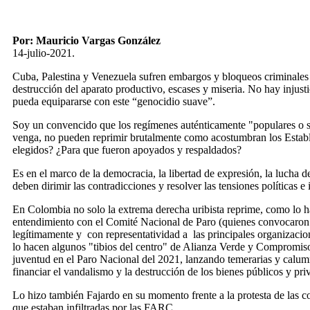
a
la
Por: Mauricio Vargas González
navegación
14-julio-2021.
Cuba, Palestina y Venezuela sufren embargos y bloqueos criminales p
destrucción del aparato productivo, escases y miseria. No hay injusti
pueda equipararse con este “genocidio suave”.
Soy un convencido que los regímenes auténticamente "populares o soc
venga, no pueden reprimir brutalmente como acostumbran los Estable
elegidos? ¿Para que fueron apoyados y respaldados?
Es en el marco de la democracia, la libertad de expresión, la lucha d
deben dirimir las contradicciones y resolver las tensiones políticas e 
En Colombia no solo la extrema derecha uribista reprime, como lo 
entendimiento con el Comité Nacional de Paro (quienes convocaron 
legítimamente y con representatividad a las principales organizacion
lo hacen algunos "tibios del centro" de Alianza Verde y Compromi
juventud en el Paro Nacional del 2021, lanzando temerarias y calum
financiar el vandalismo y la destrucción de los bienes públicos y pri
Lo hizo también Fajardo en su momento frente a la protesta de las 
que estaban infiltradas por las FARC.