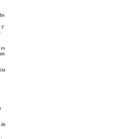
abe
s y
s
 es
 un
cia
o
 de