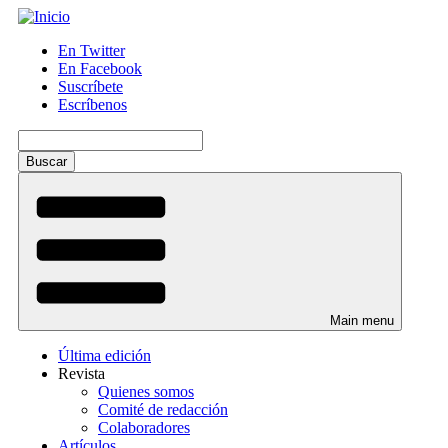
Pasar
al
En Twitter
contenido
En Facebook
Menú
principal
Suscríbete
auxiliar
Escríbenos
Buscar
Main menu
Última edición
Revista
Quienes somos
Comité de redacción
Colaboradores
Artículos