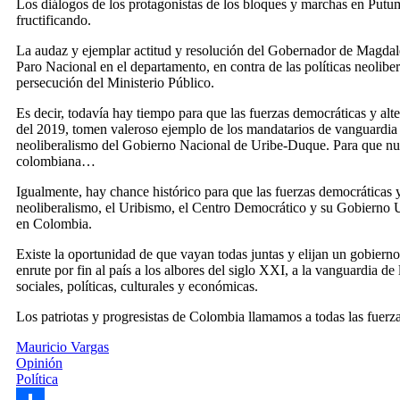
Los diálogos de los protagonistas de los bloques y marchas en Putu
fructificando.
La audaz y ejemplar actitud y resolución del Gobernador de Magdale
Paro Nacional en el departamento, en contra de las políticas neolib
persecución del Ministerio Público.
Es decir, todavía hay tiempo para que las fuerzas democráticas y alter
del 2019, tomen valeroso ejemplo de los mandatarios de vanguardia y
neoliberalismo del Gobierno Nacional de Uribe-Duque. Para que nun
colombiana…
Igualmente, hay chance histórico para que las fuerzas democráticas y 
neoliberalismo, el Uribismo, el Centro Democrático y su Gobierno U
en Colombia.
Existe la oportunidad de que vayan todas juntas y elijan un gobiern
enrute por fin al país a los albores del siglo XXI, a la vanguardia de l
sociales, políticas, culturales y económicas.
Los patriotas y progresistas de Colombia llamamos a todas las fuerz
Mauricio Vargas
Opinión
Política