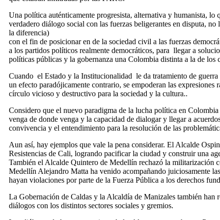
Una política auténticamente progresista, alternativa y humanista,
verdadero diálogo social con las fuerzas beligerantes en disputa, n
la diferencia)
con el fin de posicionar en de la sociedad civil a las fuerzas democrá
a los partidos políticos realmente democráticos, para llegar a soluc
políticas públicas y la gobernanza una Colombia distinta a la de los c
Cuando el Estado y la Institucionalidad le da tratamiento de guerra a
un efecto paradójicamente contrario, se empoderan las expresiones ra
círculo vicioso y destructivo para la sociedad y la cultura..
Considero que el nuevo paradigma de la lucha política en Colombia es 
venga de donde venga y la capacidad de dialogar y llegar a acuerdos
convivencia y el entendimiento para la resolución de las problemáticas
Aun así, hay ejemplos que vale la pena considerar. El Alcalde O
Resistencias de Cali, logrando pacificar la ciudad y construir una a
También el Alcalde Quintero de Medellín rechazó la militarización
Medellín Alejandro Matta ha venido acompañando juiciosamente las 
hayan violaciones por parte de la Fuerza Pública a los derechos fun
La Gobernación de Caldas y la Alcaldía de Manizales también han re
diálogos con los distintos sectores sociales y gremios.