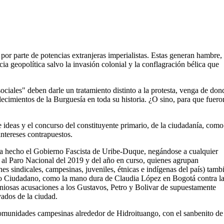
or parte de potencias extranjeras imperialistas. Estas generan hambre,
cia geopolítica salvo la invasión colonial y la conflagración bélica que
iales" deben darle un tratamiento distinto a la protesta, venga de don
cimientos de la Burguesía en toda su historia. ¿O sino, para que fuero
e ideas y el concurso del constituyente primario, de la ciudadanía, como
intereses contrapuestos.
ha hecho el Gobierno Fascista de Uribe-Duque, negándose a cualquier
al Paro Nacional del 2019 y del año en curso, quienes agrupan
es sindicales, campesinas, juveniles, étnicas e indígenas del país) tamb
so Ciudadano, como la mano dura de Claudia López en Bogotá contra l
niosas acusaciones a los Gustavos, Petro y Bolivar de supuestamente
vados de la ciudad.
comunidades campesinas alrededor de Hidroituango, con el sanbenito de