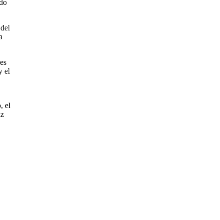
ido
 del
a
les
y el
, el
az