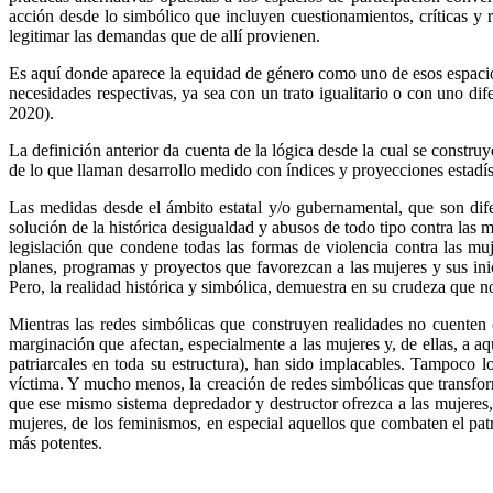
acción desde lo simbólico que incluyen cuestionamientos, críticas y r
legitimar las demandas que de allí provienen.
Es aquí donde aparece la equidad de género como uno de esos espacios
necesidades respectivas, ya sea con un trato igualitario o con uno dif
2020).
La definición anterior da cuenta de la lógica desde la cual se construy
de lo que llaman desarrollo medido con índices y proyecciones estadíst
Las medidas desde el ámbito estatal y/o gubernamental, que son dif
solución de la histórica desigualdad y abusos de todo tipo contra las 
legislación que condene todas las formas de violencia contra las muje
planes, programas y proyectos que favorezcan a las mujeres y sus inici
Pero, la realidad histórica y simbólica, demuestra en su crudeza que n
Mientras las redes simbólicas que construyen realidades no cuenten c
marginación que afectan, especialmente a las mujeres y, de ellas, a aq
patriarcales en toda su estructura), han sido implacables. Tampoco l
víctima. Y mucho menos, la creación de redes simbólicas que transform
que ese mismo sistema depredador y destructor ofrezca a las mujeres, 
mujeres, de los feminismos, en especial aquellos que combaten el pat
más potentes.