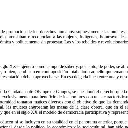
e promoción de los derechos humanos: supuestamente las mujeres, los
sólo premiaban o reconocían a las mujeres, indígenas, homosexuales,
mica y políticamente sin protestar. Las y los rebeldes y revolucionarios
iglo XX el género como campo de saber y, por tanto, de poder, se abre 
, o bien, se ubican en contraposición total a todo aquello que emane d
resentación deben aprovecharse. En esa delgada línea entre una y otra a
e la Ciudadana de Olympe de Gouges, se cuestionó el derecho que la cu
 exclusivamente para beneficio de los hombres con unas características 
 fraternidad tomaron matices diversos con el objetivo de que las demanda
al, las mujeres engrosaran las masas de la clase obrera, que en el sig
es, y que en el siglo XX el modelo de democracia participativa y represe
educen ni se incluyen en su totalidad en el panorama anterior, porque l
encional, desde lo político, lo económico y lo sociocultural, han sid