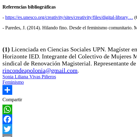
Referencias bibliográficas
-
https://es.unesco.org/creativity/sites/creativity/files/digital-library…
(C
- Paredes, J. (2014). Hilando fino. Desde el feminismo comunitario.
(1)
Licenciada en Ciencias Sociales UPN. Magíster e
Horizonte IED. Integrante del Colectivo de Mujeres M
sindical de Renovación Magisterial. Representante d
rincondeapolonia@gmail.com
.
Sonia Liliana Vivas Piñeros
Feminismo
Share
Compartir
WhatsApp
Facebook