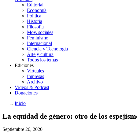
Editorial
Economía
Política
Historia
Filosofía
Mov. sociales
Feminismo
Internacional
Ciencia y Tecnología
Arte y cultura
Todos los temas
Ediciones
Virtuales
Impresas
Archivo
Videos & Podcast
Donaciones
Inicio
You
Enlaces
La equidad de género: otro de los espejism
are
de
here:
ayuda
Septiembre 26, 2020
a