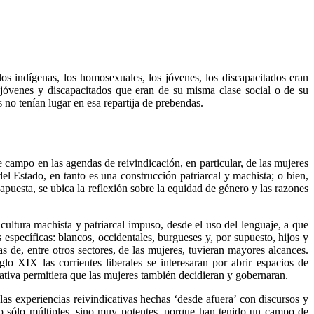
 indígenas, los homosexuales, los jóvenes, los discapacitados eran
 jóvenes y discapacitados que eran de su misma clase social o de su
 no tenían lugar en esa repartija de prebendas.
campo en las agendas de reivindicación, en particular, de las mujeres
el Estado, en tanto es una construcción patriarcal y machista; o bien,
puesta, se ubica la reflexión sobre la equidad de género y las razones
ltura machista y patriarcal impuso, desde el uso del lenguaje, a que
específicas: blancos, occidentales, burgueses y, por supuesto, hijos y
s de, entre otros sectores, de las mujeres, tuvieran mayores alcances.
lo XIX las corrientes liberales se interesaran por abrir espacios de
ntativa permitiera que las mujeres también decidieran y gobernaran.
as experiencias reivindicativas hechas ‘desde afuera’ con discursos y
o no sólo múltiples, sino muy potentes, porque han tenido un campo de