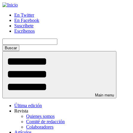
Pasar
al
En Twitter
contenido
En Facebook
Menú
principal
Suscríbete
auxiliar
Escríbenos
Buscar
Main menu
Última edición
Revista
Quienes somos
Comité de redacción
Colaboradores
Artículos