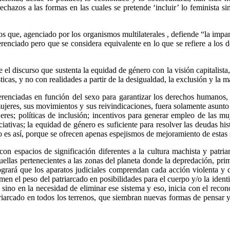
echazos a las formas en las cuales se pretende ‘incluir’ lo feminista s
 que, agenciado por los organismos multilaterales , defiende “la impar
erenciado pero que se considera equivalente en lo que se refiere a los d
e el discurso que sustenta la equidad de género con la visión capitalist
icas, y no con realidades a partir de la desigualdad, la exclusión y la m
erenciadas en función del sexo para garantizar los derechos humanos,
mujeres, sus movimientos y sus reivindicaciones, fuera solamente asunto
res; políticas de inclusión; incentivos para generar empleo de las muj
ativas; la equidad de género es suficiente para resolver las deudas hist
o es así, porque se ofrecen apenas espejismos de mejoramiento de estas 
on espacios de significación diferentes a la cultura machista y patria
uellas pertenecientes a las zonas del planeta donde la depredación, prim
ogrará que los aparatos judiciales comprendan cada acción violenta y d
en el peso del patriarcado en posibilidades para el cuerpo y/o la ident
sino en la necesidad de eliminar ese sistema y eso, inicia con el recon
riarcado en todos los terrenos, que siembran nuevas formas de pensar y