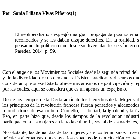
la
Por: Sonia Liliana Vivas Piñeros(1)
navegación
El neoliberalismo desplegó una gran propaganda posmoderna d
reconocidos y se les daban dizque derechos. En la realidad, 
pensamiento político o que desde su diversidad les servían econó
Paredes, 2014, p. 59.
Con el auge de los Movimientos Sociales desde la segunda mitad del s
y de la diversidad de sus demandas. Existen prácticas y discursos que
consideran que si ese Estado ofrece mecanismos de participación y rep
por las cuales, aquí se considera que es un apenas un espejismo.
Desde los tiempos de la Declaración de los Derechos de la Mujer y d
los principios de la revolución francesa fueran pensados y alcanzados
reproductores de esa cultura. Con ello, la libertad, la igualdad y la
Eso, en parte hizo que, desde los tiempos de la revolución industri
participación a las mujeres en la vida cultural y social de las nacion
No obstante, las demandas de las mujeres y de los feminismos ni se r
prácticas alternativas opuestas a los espacios de participación conv