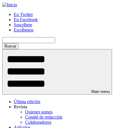
Pasar
al
En Twitter
contenido
En Facebook
Menú
principal
Suscríbete
auxiliar
Escríbenos
Buscar
Main menu
Última edición
Revista
Quienes somos
Comité de redacción
Colaboradores
Artículos