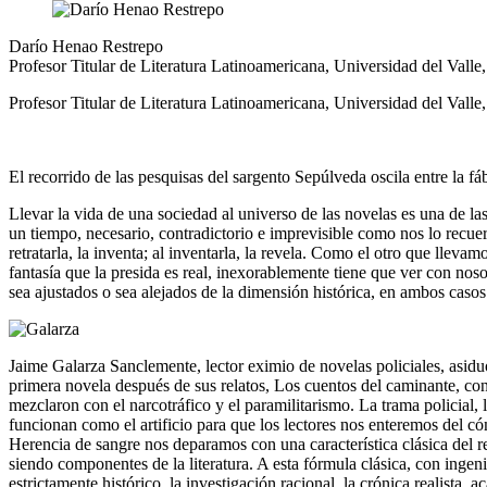
la
Darío Henao Restrepo
navegación
Profesor Titular de Literatura Latinoamericana, Universidad del Valle
Profesor Titular de Literatura Latinoamericana, Universidad del Valle
El recorrido de las pesquisas del sargento Sepúlveda oscila entre la fá
Llevar la vida de una sociedad al universo de las novelas es una de las
un tiempo, necesario, contradictorio e imprevisible como nos lo recuer
retratarla, la inventa; al inventarla, la revela. Como el otro que lle
fantasía que la presida es real, inexorablemente tiene que ver con nos
sea ajustados o sea alejados de la dimensión histórica, en ambos casos 
Jaime Galarza Sanclemente, lector eximio de novelas policiales, asiduo
primera novela después de sus relatos, Los cuentos del caminante, con
mezclaron con el narcotráfico y el paramilitarismo. La trama policial
funcionan como el artificio para que los lectores nos enteremos del c
Herencia de sangre nos deparamos con una característica clásica del rela
siendo componentes de la literatura. A esta fórmula clásica, con ingen
estrictamente histórico, la investigación racional, la crónica realista