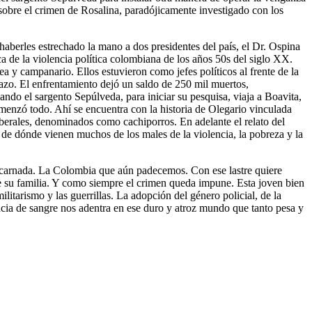
d sobre el crimen de Rosalina, paradójicamente investigado con los
, haberles estrechado la mano a dos presidentes del país, el Dr. Ospina
ca de la violencia política colombiana de los años 50s del siglo XX.
a y campanario. Ellos estuvieron como jefes políticos al frente de la
otazo. El enfrentamiento dejó un saldo de 250 mil muertos,
ando el sargento Sepúlveda, para iniciar su pesquisa, viaja a Boavita,
omenzó todo. Ahí se encuentra con la historia de Olegario vinculada
iberales, denominados como cachiporros. En adelante el relato del
de dónde vienen muchos de los males de la violencia, la pobreza y la
a descarnada. La Colombia que aún padecemos. Con ese lastre quiere
 de su familia. Y como siempre el crimen queda impune. Esta joven bien
ilitarismo y las guerrillas. La adopción del género policial, de la
ncia de sangre nos adentra en ese duro y atroz mundo que tanto pesa y