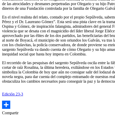
de las atrocidades y desmanes perpetradas por Olegario y su hijo Patro
dineros de una Fundación controlada por la familia de Olegario Galvá
En el nivel realista del relato, contado por el propio Sepúlveda, sabem
Pérez y el Dr. Laureano Gómez”. Esta será una pista clave en la trama,
Ospina y Gómez, de inspiración falangista, admiradores del general Fr
violencia que se desata con el magnicidio del líder liberal Jorge Elié
aprovechado por las élites de los dos partidos, las beneficiarias del 
al norte de Boyacá, el municipio de son oriundos los Galván, va tras l
con los chulavitas, la policía conservadora, de donde proviene su enr
sargento Sepúlveda va dando cuenta de cómo Olegario y su hijo amasa
inequidad social que hasta hoy impera en Colombia.
El recorrido de las pesquisas del sargento Sepúlveda oscila entre la fá
cortar de raíz Rosalina, la última heredera, exiliándose en los Estado
simboliza la Colombia de hoy que aún no consigue salir del lodazal de la
novela negra, para dar cuenta del complejo entramado de nuestras rea
obstaculiza los cambios necesarios para conseguir la paz y la democr
Edición 23-3
Share
Compartir