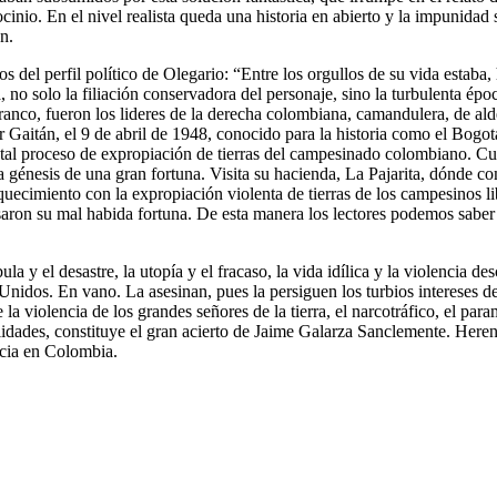
cinio. En el nivel realista queda una historia en abierto y la impunida
n.
os del perfil político de Olegario: “Entre los orgullos de su vida estaba
 no solo la filiación conservadora del personaje, sino la turbulenta épo
anco, fueron los lideres de la derecha colombiana, camandulera, de alde
cer Gaitán, el 9 de abril de 1948, conocido para la historia como el Bog
brutal proceso de expropiación de tierras del campesinado colombiano. Cu
a génesis de una gran fortuna. Visita su hacienda, La Pajarita, dónde c
iquecimiento con la expropiación violenta de tierras de los campesinos l
ron su mal habida fortuna. De esta manera los lectores podemos saber 
bula y el desastre, la utopía y el fracaso, la vida idílica y la violenci
s Unidos. En vano. La asesinan, pues la persiguen los turbios intereses
 violencia de los grandes señores de la tierra, el narcotráfico, el param
lidades, constituye el gran acierto de Jaime Galarza Sanclemente. Here
acia en Colombia.