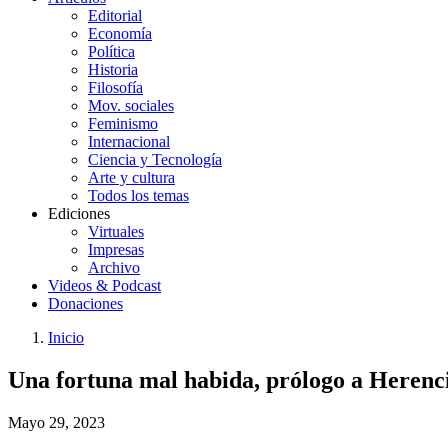
Editorial
Economía
Política
Historia
Filosofía
Mov. sociales
Feminismo
Internacional
Ciencia y Tecnología
Arte y cultura
Todos los temas
Ediciones
Virtuales
Impresas
Archivo
Videos & Podcast
Donaciones
Inicio
You
Enlaces
Una fortuna mal habida, prólogo a Herenc
are
de
here:
ayuda
Mayo 29, 2023
a