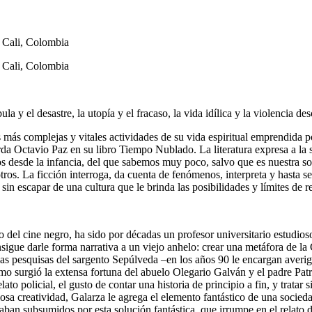
, Cali, Colombia
, Cali, Colombia
bula y el desastre, la utopía y el fracaso, la vida idílica y la violenci
 más complejas y vitales actividades de su vida espiritual emprendida por 
da Octavio Paz en su libro Tiempo Nublado. La literatura expresa a la so
vamos desde la infancia, del que sabemos muy poco, salvo que es nuestra 
otros. La ficción interroga, da cuenta de fenómenos, interpreta y hasta 
sin escapar de una cultura que le brinda las posibilidades y límites de 
 del cine negro, ha sido por décadas un profesor universitario estudioso
sigue darle forma narrativa a un viejo anhelo: crear una metáfora de la 
, las pesquisas del sargento Sepúlveda –en los años 90 le encargan aver
ómo surgió la extensa fortuna del abuelo Olegario Galván y el padre Pat
to policial, el gusto de contar una historia de principio a fin, y tratar 
iosa creatividad, Galarza le agrega el elemento fantástico de una socie
, acaban subsumidos por esta solución fantástica, que irrumpe en el relat