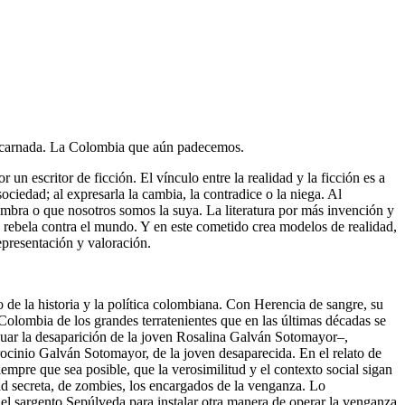
a descarnada. La Colombia que aún padecemos.
un escritor de ficción. El vínculo entre la realidad y la ficción es a
ciedad; al expresarla la cambia, la contradice o la niega. Al
sombra o que nosotros somos la suya. La literatura por más invención y
se rebela contra el mundo. Y en este cometido crea modelos de realidad,
representación y valoración.
 de la historia y la política colombiana. Con Herencia de sangre, su
Colombia de los grandes terratenientes que en las últimas décadas se
iguar la desaparición de la joven Rosalina Galván Sotomayor–,
rocinio Galván Sotomayor, de la joven desaparecida. En el relato de
siempre que sea posible, que la verosimilitud y el contexto social sigan
dad secreta, de zombies, los encargados de la venganza. Lo
o del sargento Sepúlveda para instalar otra manera de operar la venganza