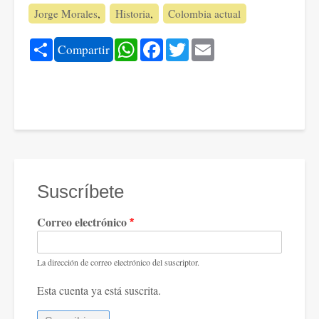
Jorge Morales
Historia
Colombia actual
Share
WhatsApp
Facebook
Twitter
Email
Compartir
Suscríbete
Correo electrónico
La dirección de correo electrónico del suscriptor.
Esta cuenta ya está suscrita.