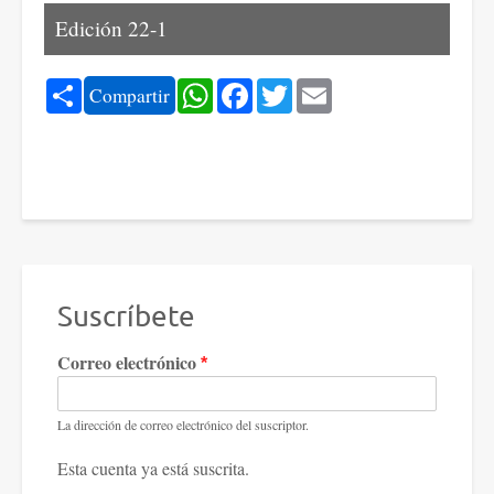
Edición 22-1
Share
WhatsApp
Facebook
Twitter
Email
Compartir
Suscríbete
Correo electrónico
La dirección de correo electrónico del suscriptor.
Esta cuenta ya está suscrita.