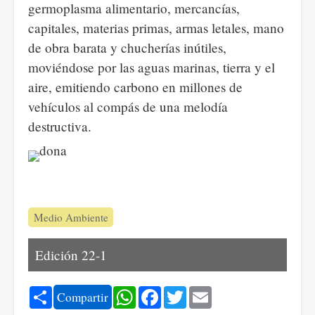
germoplasma alimentario, mercancías,
capitales, materias primas, armas letales, mano
de obra barata y chucherías inútiles,
moviéndose por las aguas marinas, tierra y el
aire, emitiendo carbono en millones de
vehículos al compás de una melodía
destructiva.
Medio Ambiente
Edición 22-1
Share
WhatsApp
Facebook
Twitter
Email
Compartir