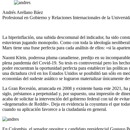
la
Andrés Arellano Báez
navegación
Profesional en Gobierno y Relaciones Internacionales de la Univers
La hiperinflación, una subida descomunal del indicador, ha sido cons
estuvieran jugando monopolio. Como con toda la ideología neoliberal,
Marx tiene una frase perfecta para cada análisis de ellos: «si la aparie
Naomi Klein, poderosa pluma canadiense, predijo en su incomparable 
plena pandemia del Covid-19. Su tesis es controversial pero los hecho
poder encuentran la oportunidad perfecta para establecer las políticas 
una dictadura civil en los Estados Unidos se posibilitó tan sólo en me
economías del sudeste asiático se lograron materializar únicamente de
La Gran Recesión, arrancada en 2008 y existente hasta este 2021, ha 
siglo, préstamos a perpetuidad y, por supuesto, una impresión de diner
acaba de solicitar la intervención del gobierno federal con tal de evit
«degenerados de Reddit». Deja en evidencia la coyuntura el que todas 
cuando su aplicación favorece a la ciudadanía en general.
En Colombia, el senador opositor y candidato presidencial Gustavo P