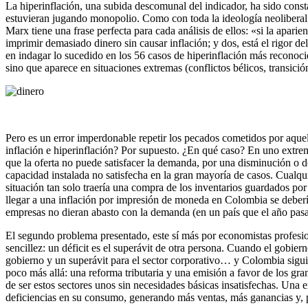
La hiperinflación, una subida descomunal del indicador, ha sido cons
estuvieran jugando monopolio. Como con toda la ideología neoliberal,
Marx tiene una frase perfecta para cada análisis de ellos: «si la apar
imprimir demasiado dinero sin causar inflación; y dos, está el rigor 
en indagar lo sucedido en los 56 casos de hiperinflación más reconoc
sino que aparece en situaciones extremas (conflictos bélicos, transi
Pero es un error imperdonable repetir los pecados cometidos por aquell
inflación e hiperinflación? Por supuesto. ¿En qué caso? En uno extre
que la oferta no puede satisfacer la demanda, por una disminución o d
capacidad instalada no satisfecha en la gran mayoría de casos. Cualq
situación tan solo traería una compra de los inventarios guardados por
llegar a una inflación por impresión de moneda en Colombia se deberí
empresas no dieran abasto con la demanda (en un país que el año pas
El segundo problema presentado, este sí más por economistas profesion
sencillez: un déficit es el superávit de otra persona. Cuando el gobie
gobierno y un superávit para el sector corporativo… y Colombia siguió 
poco más allá: una reforma tributaria y una emisión a favor de los gr
de ser estos sectores unos sin necesidades básicas insatisfechas. Una 
deficiencias en su consumo, generando más ventas, más ganancias y, p