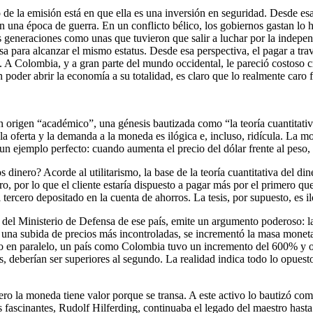
de la emisión está en que ella es una inversión en seguridad. Desde esa
una época de guerra. En un conflicto bélico, los gobiernos gastan lo hab
s generaciones como unas que tuvieron que salir a luchar por la indepen
 para alcanzar el mismo estatus. Desde esa perspectiva, el pagar a travé
. A Colombia, y a gran parte del mundo occidental, le pareció costoso c
 poder abrir la economía a su totalidad, es claro que lo realmente caro
 origen “académico”, una génesis bautizada como “la teoría cuantitativa
 la oferta y la demanda a la moneda es ilógica e, incluso, ridícula. L
 ejemplo perfecto: cuando aumenta el precio del dólar frente al peso,
os dinero? Acorde al utilitarismo, la base de la teoría cuantitativa del
o, por lo que el cliente estaría dispuesto a pagar más por el primero qu
ercero depositado en la cuenta de ahorros. La tesis, por supuesto, es iló
del Ministerio de Defensa de ese país, emite un argumento poderoso: la t
 una subida de precios más incontroladas, se incrementó la masa moneta
ro en paralelo, un país como Colombia tuvo un incremento del 600% y 
 deberían ser superiores al segundo. La realidad indica todo lo opuesto
ero la moneda tiene valor porque se transa. A este activo lo bautizó com
cinantes, Rudolf Hilferding, continuaba el legado del maestro hasta ex