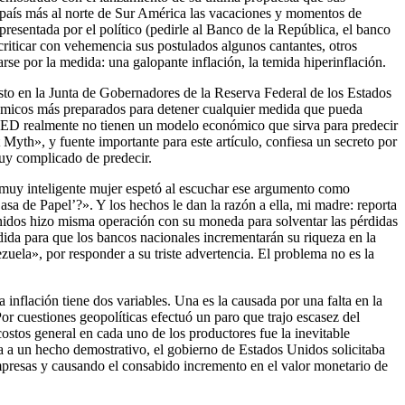
l país más al norte de Sur América las vacaciones y momentos de
presentada por el político (pedirle al Banco de la República, el banco
 criticar con vehemencia sus postulados algunos cantantes, otros
arse por la medida: una galopante inflación, la temida hiperinflación.
esto en la Junta de Gobernadores de la Reserva Federal de los Estados
cadémicos más preparados para detener cualquier medida que pueda
a FED realmente no tienen un modelo económico que sirva para predecir
Myth», y fuente importante para este artículo, confiesa un secreto por
muy complicado de predecir.
a muy inteligente mujer espetó al escuchar ese argumento como
asa de Papel’?». Y los hechos le dan la razón a ella, mi madre: reporta
Unidos hizo misma operación con su moneda para solventar las pérdidas
ida para que los bancos nacionales incrementarán su riqueza en la
uela», por responder a su triste advertencia. El problema no es la
 inflación tiene dos variables. Una es la causada por una falta en la
Por cuestiones geopolíticas efectuó un paro que trajo escasez del
ostos general en cada uno de los productores fue la inevitable
 a un hecho demostrativo, el gobierno de Estados Unidos solicitaba
mpresas y causando el consabido incremento en el valor monetario de