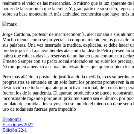
realmente el valor de las mercancías, lo mismo que la luz aparente de
poder de la economía que la emite. Y, gran parte de su sostén, repos
sobre su base monetaria. A más actividad económica que haya, más i
Jorge Cardona, profesor de macroeconomía, aleccionaba a sus alumnos
Mucho menos como se proyecta su comportamiento en los posts de un bl
sus palabras. Una vez insertada la medida, explicaba, se debe hacer u
predecir por él. Los neoliberales atacando la idea de Petro presentan 
habrá que robar todas las reservas de un banco para comprar un pedazo
Ernesto Samper con su pacto social enfocado en no subir los precios)
Nixon quien amenazó a su nación avisándoles que quien subiera los pre
Pero más allá de lo postulado justificando la medida, lo es su pertine
progresistas se entiende en un solo ítem: los primeros promueven la s
destrucción de todo el aparato productivo nacional, de lo más inesper
fueron los de la pandemia. El aparato productivo se puede reconstru
inconsolable rogando porque su próximo sueño sea el último, por poco 
un plato de comida a los suyos, en ese mundo el miedo no debe ser a la
uso de todas sus fuerzas para impedirlo
Economía
Elecciones 2022
Edición 22-1