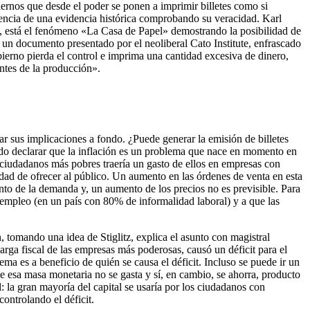
ernos que desde el poder se ponen a imprimir billetes como si
tencia de una evidencia histórica comprobando su veracidad. Karl
Uno, está el fenómeno «La Casa de Papel» demostrando la posibilidad de
n un documento presentado por el neoliberal Cato Institute, enfrascado
ierno pierda el control e imprima una cantidad excesiva de dinero,
ntes de la producción».
ar sus implicaciones a fondo. ¿Puede generar la emisión de billetes
ido declarar que la inflación es un problema que nace en momento en
 ciudadanos más pobres traería un gasto de ellos en empresas con
ad de ofrecer al público. Un aumento en las órdenes de venta en esta
ento de la demanda y, un aumento de los precios no es previsible. Para
 empleo (en un país con 80% de informalidad laboral) y a que las
 tomando una idea de Stiglitz, explica el asunto con magistral
arga fiscal de las empresas más poderosas, causó un déficit para el
ma es a beneficio de quién se causa el déficit. Incluso se puede ir un
e esa masa monetaria no se gasta y sí, en cambio, se ahorra, producto
: la gran mayoría del capital se usaría por los ciudadanos con
ontrolando el déficit.