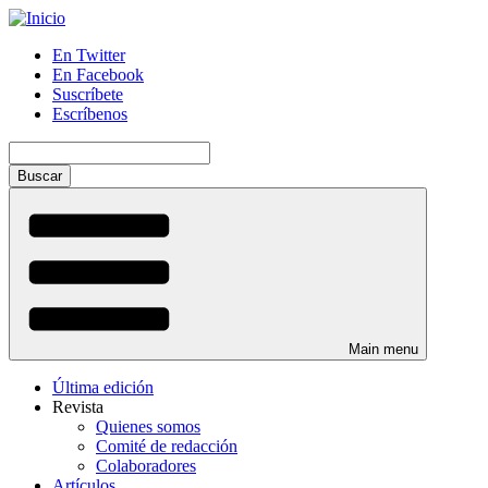
Pasar
al
En Twitter
contenido
En Facebook
Menú
principal
Suscríbete
auxiliar
Escríbenos
Buscar
Main menu
Última edición
Revista
Quienes somos
Comité de redacción
Colaboradores
Artículos