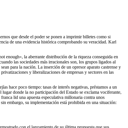
ernos que desde el poder se ponen a imprimir billetes como si
tencia de una evidencia histórica comprobando su veracidad. Karl
t enough», la aberrante distribución de la riqueza conseguida en
uando las sociedades más irracionales son, los grupos ligados al
s sean para la nación. La inserción de un opresor aparato castrense y
 privatizaciones y liberalizaciones de empresas y sectores en las
ías hace poco tiempo: tasas de interés negativas, préstamos a un
l lugar donde la no participación del Estado se exclama vociferante,
n franca lid una apuesta especulativa millonaria contra unos
, sin embargo, su implementación está prohibida en una situación:
emostrado con el lanzamiento de su última propuesta que sus