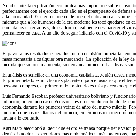
No obstante, la explicación económica más importante sobre el asunto 
perfectamente con el ejercido cada año en el presupuesto de defensa en 
a la normalidad. Es cierto el meme de Internet indicando a las antigua
mientras que a los humanos de la era moderna les tocó quedarse en casa
ciudadanos encerrados y, de esa forma, realmente desaparecer el virus
permanecer en casa. A un año de seguir lidiando con el Covid-19 y sin
El pavor a los resultados esperados por una emisión monetaria tiene un
masa monetaria a cualquier otra mercancía. La aplicación de la ley de
medida que su precio aumenta, su demanda aumenta. Las divisas son un
El análisis es sencillo: en una economía capitalista, ¿quién desea men
El primer helado es mucho más placentero para el usuario que el tercer
persona o empresa, el primer millón obtenido es más placentero que el t
Luis Fernando Escobar, profesor universitario boliviano y funcionario 
inflación, no en todo caso. Venezuela es un ejemplo contundente: con
economía, durante los primeros veinte de años del nuevo milenio. Pe
indicaría que los resultados del primero, en términos macroeconómicos,
invita a lo contrario.
Karl Marx aleccionó al decir que el oro se transa porque tiene valor, p
demás. Uno de sus seguidores más emblemáticos, más poderosos, más fas