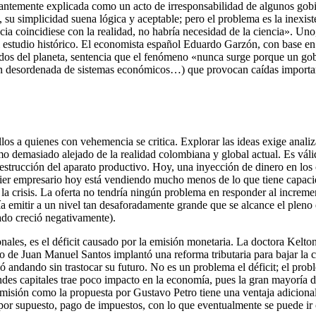
tantemente explicada como un acto de irresponsabilidad de algunos gobi
 su simplicidad suena lógica y aceptable; pero el problema es la inexis
iencia coincidiese con la realidad, no habría necesidad de la ciencia». 
del estudio histórico. El economista español Eduardo Garzón, con base e
idos del planeta, sentencia que el fenómeno «nunca surge porque un gob
ción desordenada de sistemas económicos…) que provocan caídas importa
os a quienes con vehemencia se critica. Explorar las ideas exige analiz
mo demasiado alejado de la realidad colombiana y global actual. Es vál
estrucción del aparato productivo. Hoy, una inyección de dinero en los
uier empresario hoy está vendiendo mucho menos de lo que tiene capacid
 la crisis. La oferta no tendría ningún problema en responder al increm
a emitir a un nivel tan desaforadamente grande que se alcance el pleno
ado creció negativamente).
ales, es el déficit causado por la emisión monetaria. La doctora Kelton,
rno de Juan Manuel Santos implantó una reforma tributaria para bajar la c
andando sin trastocar su futuro. No es un problema el déficit; el proble
andes capitales trae poco impacto en la economía, pues la gran mayoría d
emisión como la propuesta por Gustavo Petro tiene una ventaja adicional
or supuesto, pago de impuestos, con lo que eventualmente se puede ir c