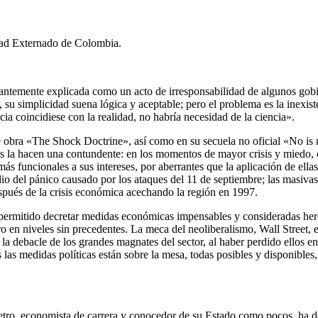
idad Externado de Colombia.
tantemente explicada como un acto de irresponsabilidad de algunos gobi
 su simplicidad suena lógica y aceptable; pero el problema es la inexis
ncia coincidiese con la realidad, no habría necesidad de la ciencia».
obra «The Shock Doctrine», así como en su secuela no oficial «No is no
s la hacen una contundente: en los momentos de mayor crisis y miedo, c
más funcionales a sus intereses, por aberrantes que la aplicación de ella
dio del pánico causado por los ataques del 11 de septiembre; las masivas
spués de la crisis económica acechando la región en 1997.
permitido decretar medidas económicas impensables y consideradas herej
o en niveles sin precedentes. La meca del neoliberalismo, Wall Street, e
ar la debacle de los grandes magnates del sector, al haber perdido ellos e
las medidas políticas están sobre la mesa, todas posibles y disponibles
etro, economista de carrera y conocedor de su Estado como pocos, ha d