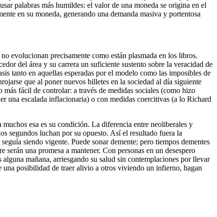
 usar palabras más humildes: el valor de una moneda se origina en el
sivamente en su moneda, generando una demanda masiva y portentosa
 no evolucionan precisamente como están plasmada en los libros.
or del área y su carrera un suficiente sustento sobre la veracidad de
asis tanto en aquellas esperadas por el modelo como las imposibles de
ojarse que al poner nuevos billetes en la sociedad al día siguiente
 más fácil de controlar: a través de medidas sociales (como hizo
r una escalada inflacionaria) o con medidas coercitivas (a lo Richard
a muchos esa es su condición. La diferencia entre neoliberales y
os segundos luchan por su opuesto. Así el resultado fuera la
tro seguía siendo vigente. Puede sonar demente; pero tiempos dementes
mpre serán una promesa a mantener. Con personas en un desespero
os alguna mañana, arriesgando su salud sin contemplaciones por llevar
una posibilidad de traer alivio a otros viviendo un infierno, hagan