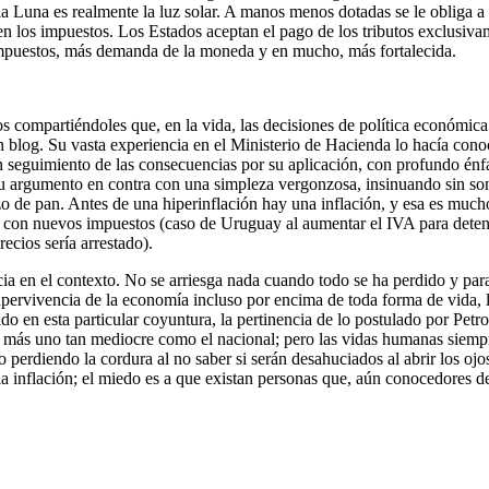
 la Luna es realmente la luz solar. A manos menos dotadas se le obliga a
a en los impuestos. Los Estados aceptan el pago de los tributos exclu
mpuestos, más demanda de la moneda y en mucho, más fortalecida.
 compartiéndoles que, en la vida, las decisiones de política económica
og. Su vasta experiencia en el Ministerio de Hacienda lo hacía conoced
n seguimiento de las consecuencias por su aplicación, con profundo énf
su argumento en contra con una simpleza vergonzosa, insinuando sin sonr
 de pan. Antes de una hiperinflación hay una inflación, y esa es mucho
, con nuevos impuestos (caso de Uruguay al aumentar el IVA para detene
cios sería arrestado).
ncia en el contexto. No se arriesga nada cuando todo se ha perdido y par
upervivencia de la economía incluso por encima de toda forma de vida, l
ado en esta particular coyuntura, la pertinencia de lo postulado por Pe
ir, más uno tan mediocre como el nacional; pero las vidas humanas sie
perdiendo la cordura al no saber si serán desahuciados al abrir los oj
 inflación; el miedo es a que existan personas que, aún conocedores de 