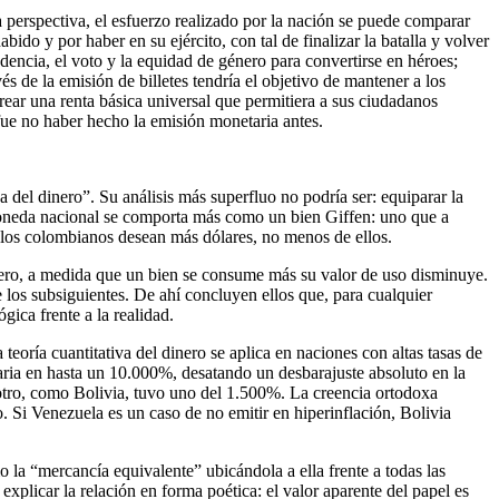
 perspectiva, el esfuerzo realizado por la nación se puede comparar
ido y por haber en su ejército, con tal de finalizar la batalla y volver
dencia, el voto y la equidad de género para convertirse en héroes;
s de la emisión de billetes tendría el objetivo de mantener a los
rear una renta básica universal que permitiera a sus ciudadanos
 fue no haber hecho la emisión monetaria antes.
 del dinero”. Su análisis más superfluo no podría ser: equiparar la
a moneda nacional se comporta más como un bien Giffen: uno que a
 los colombianos desean más dólares, no menos de ellos.
 dinero, a medida que un bien se consume más su valor de uso disminuye.
e los subsiguientes. De ahí concluyen ellos que, para cualquier
gica frente a la realidad.
eoría cuantitativa del dinero se aplica en naciones con altas tasas de
ria en hasta un 10.000%, desatando un desbarajuste absoluto en la
otro, como Bolivia, tuvo uno del 1.500%. La creencia ortodoxa
. Si Venezuela es un caso de no emitir en hiperinflación, Bolivia
o la “mercancía equivalente” ubicándola a ella frente a todas las
plicar la relación en forma poética: el valor aparente del papel es