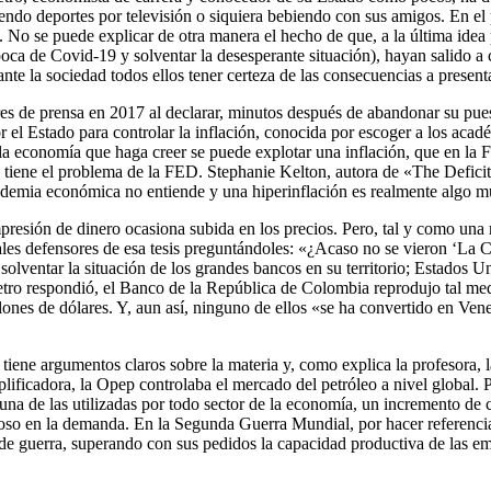
iendo deportes por televisión o siquiera bebiendo con sus amigos. En e
. No se puede explicar de otra manera el hecho de que, a la última idea 
época de Covid-19 y solventar la desesperante situación), hayan salido a
nte la sociedad todos ellos tener certeza de las consecuencias a present
ares de prensa en 2017 al declarar, minutos después de abandonar su pu
or el Estado para controlar la inflación, conocida por escoger a los a
n la economía que haga creer se puede explotar una inflación, que en l
tiene el problema de la FED. Stephanie Kelton, autora de «The Deficit 
cademia económica no entiende y una hiperinflación es realmente algo 
mpresión de dinero ocasiona subida en los precios. Pero, tal y como un
uales defensores de esa tesis preguntándoles: «¿Acaso no se vieron ‘La C
olventar la situación de los grandes bancos en su territorio; Estados 
tro respondió, el Banco de la República de Colombia reprodujo tal med
ones de dólares. Y, aun así, ninguno de ellos «se ha convertido en Venez
iene argumentos claros sobre la materia y, como explica la profesora, la
plificadora, la Opep controlaba el mercado del petróleo a nivel global. 
una de las utilizadas por todo sector de la economía, un incremento de c
roso en la demanda. En la Segunda Guerra Mundial, por hacer referencia
de guerra, superando con sus pedidos la capacidad productiva de las e