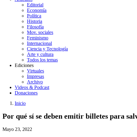
Editorial
Economía
Política
Historia
Filosofía
Mov. sociales
Feminismo
Internacional
Ciencia y Tecnología
Arte y cultura
Todos los temas
Ediciones
Virtuales
Impresas
Archivo
Videos & Podcast
Donaciones
Inicio
You
Enlaces
Por qué sí se deben emitir billetes para sal
are
de
here:
ayuda
Mayo 23, 2022
a