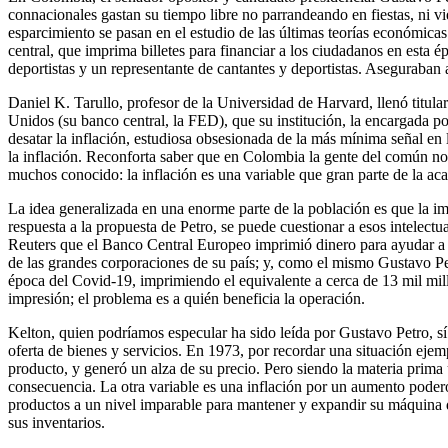
connacionales gastan su tiempo libre no parrandeando en fiestas, ni v
esparcimiento se pasan en el estudio de las últimas teorías económicas
central, que imprima billetes para financiar a los ciudadanos en esta 
deportistas y un representante de cantantes y deportistas. Aseguraban a
Daniel K. Tarullo, profesor de la Universidad de Harvard, llenó titul
Unidos (su banco central, la FED), que su institución, la encargada p
desatar la inflación, estudiosa obsesionada de la más mínima señal e
la inflación. Reconforta saber que en Colombia la gente del común no 
muchos conocido: la inflación es una variable que gran parte de la a
La idea generalizada en una enorme parte de la población es que la i
respuesta a la propuesta de Petro, se puede cuestionar a esos intelect
Reuters que el Banco Central Europeo imprimió dinero para ayudar a s
de las grandes corporaciones de su país; y, como el mismo Gustavo Pe
época del Covid-19, imprimiendo el equivalente a cerca de 13 mil mill
impresión; el problema es a quién beneficia la operación.
Kelton, quien podríamos especular ha sido leída por Gustavo Petro, sí t
oferta de bienes y servicios. En 1973, por recordar una situación ejem
producto, y generó un alza de su precio. Pero siendo la materia prima 
consecuencia. La otra variable es una inflación por un aumento pode
productos a un nivel imparable para mantener y expandir su máquina 
sus inventarios.